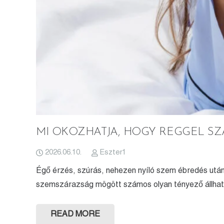
MI OKOZHATJA, HOGY REGGEL S
2026.06.10.
Eszter1
Égő érzés, szúrás, nehezen nyíló szem ébredés után?
szemszárazság mögött számos olyan tényező állhat
READ MORE