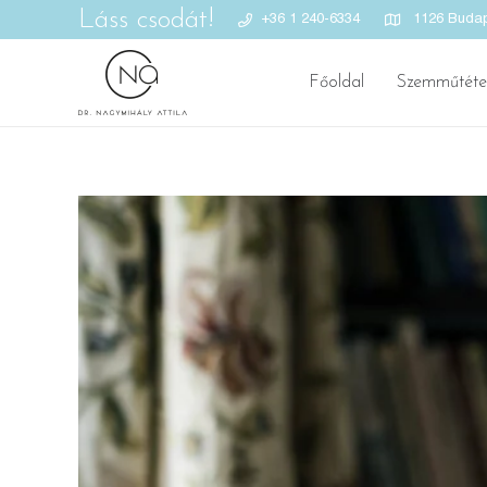
Láss csodát!
+36 1 240-6334
1126 Budape
Főoldal
Szemműtéte