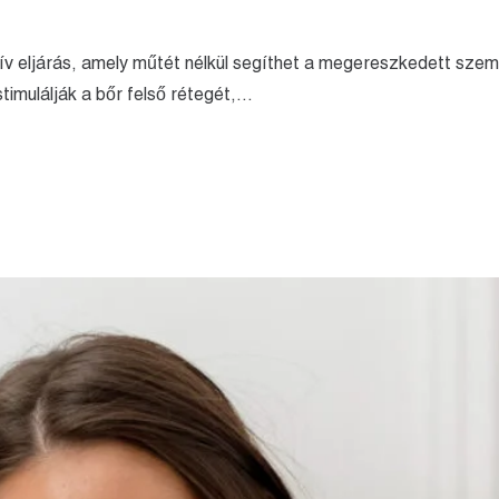
ív eljárás, amely műtét nélkül segíthet a megereszkedett szem
imulálják a bőr felső rétegét,…