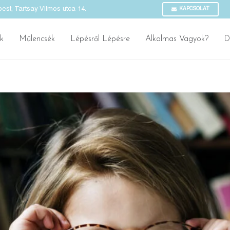
st, Tartsay Vilmos utca 14.
KAPCSOLAT
k
Műlencsék
Lépésről Lépésre
Alkalmas Vagyok?
D