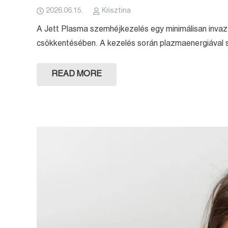
2026.06.15.
Krisztina
A Jett Plasma szemhéjkezelés egy minimálisan invaz
csökkentésében. A kezelés során plazmaenergiával st
READ MORE