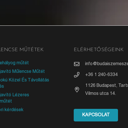
ENCSE MŰTÉTEK
ELÉRHETŐSÉGEINK
ehályog műtét
info@budaiszemesze
javító Műlencse Műtét
+36 1 240-6334
okú Közel És Távollátás
1126 Budapest, Tart
és
Vilmos utca 14.
javító Lézeres
műtét
ri kérdések
KAPCSOLAT