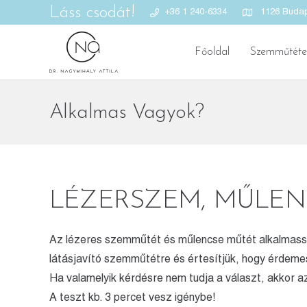
Láss csodát!
+36 1 240-6334
1126 Budape
Főoldal
Szemműtéte
Alkalmas Vagyok?
LÉZERSZEM, MŰLEN
Az lézeres szemműtét és műlencse műtét alkalmasság
látásjavító szemműtétre és értesítjük, hogy érdemes-
Ha valamelyik kérdésre nem tudja a választ, akkor az
A teszt kb. 3 percet vesz igénybe!