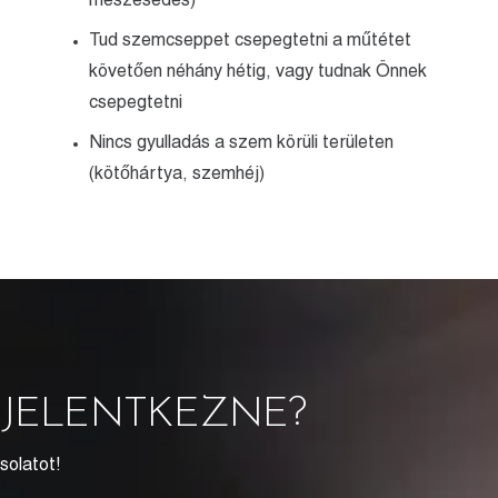
meszesedés)
Tud szemcseppet csepegtetni a műtétet
követően néhány hétig, vagy tudnak Önnek
csepegtetni
Nincs gyulladás a szem körüli területen
(kötőhártya, szemhéj)
EJELENTKEZNE?
solatot!