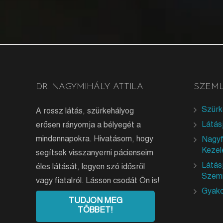
DR. NAGYMIHÁLY ATTILA
SZEML
Szürk
A rossz látás, szürkehályog
Látás
erősen rányomja a bélyegét a
mindennapokra. Hivatásom, hogy
Nagyf
Kezel
segítsek visszanyerni pácienseim
Látás
éles látását, legyen szó idősről
Szem
vagy fiatalról. Lásson csodát Ön is!
Gyako
TUDJON MEG
TÖBBET!