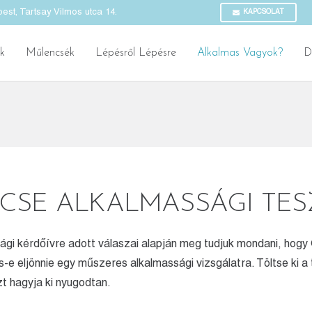
st, Tartsay Vilmos utca 14.
KAPCSOLAT
k
Műlencsék
Lépésről Lépésre
Alkalmas Vagyok?
D
CSE ALKALMASSÁGI TES
i kérdőívre adott válaszai alapján meg tudjuk mondani, hogy 
e eljönnie egy műszeres alkalmassági vizsgálatra. Töltse ki a t
t hagyja ki nyugodtan.