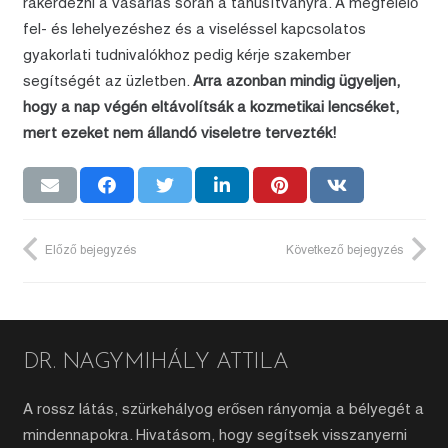
rákérdezni a vásárlás során a tanúsítványra. A megfelelő
fel- és lehelyezéshez és a viseléssel kapcsolatos
gyakorlati tudnivalókhoz pedig kérje szakember
segítségét az üzletben.
Arra azonban mindig ügyeljen,
hogy a nap végén eltávolítsák a kozmetikai lencséket,
mert ezeket nem állandó viseletre tervezték!
Előző bejegyzés
Következő bejegyzés
DR. NAGYMIHÁLY ATTILA
A rossz látás, szürkehályog erősen rányomja a bélyegét a
mindennapokra. Hivatásom, hogy segítsek visszanyerni