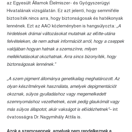
az Egyesült Államok Élelmiszer- és Gyógyszerügyi
Hivatalának vizsgálatán. Ez azt jelenti, hogy semmiféle
biztosíték nincs arra, hogy biztonságosak és hatékonyak
lennének. Ezt az AAO közleményben is hangsúlyozta:
„A
hirdetések drámai változásokat mutatnak az előtte-utána
felvételeken, de nem adnak információt arról, hogy a cseppek
valójában hogyan hatnak a szemszínre, milyen
mellékhatásokat okozhatnak. Arra sincs bizonyíték, hogy
biztonságosak lennének.”
„A szem pigment állománya genetikailag meghatározott. Az
olyan készítmények használata, amelyek depigmentációt
okoznak, súlyos gyulladáshoz vagy megemelkedett
szemnyomáshoz vezethetnek, ezek pedig glaukómát vagy
más súlyos állapotot, akár vakságot is előidézhetnek”
– int
óvatosságra Dr. Nagymihály Attila is.
Azok a szemcseppek, amelyek nem rendelkeznek a