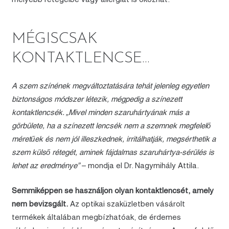
MÉGISCSAK
KONTAKTLENCSE…
A szem színének megváltoztatására tehát jelenleg egyetlen
biztonságos módszer létezik, mégpedig a színezett
kontaktlencsék. „Mivel minden szaruhártyának más a
görbülete, ha a színezett lencsék nem a szemnek megfelelő
méretűek és nem jól illeszkednek, irritálhatják, megsérthetik a
szem külső rétegét, aminek fájdalmas szaruhártya-sérülés is
lehet az eredménye”
– mondja el Dr. Nagymihály Attila.
Semmiképpen se használjon olyan kontaktlencsét, amely
nem bevizsgált.
Az optikai szaküzletben vásárolt
termékek általában megbízhatóak, de érdemes