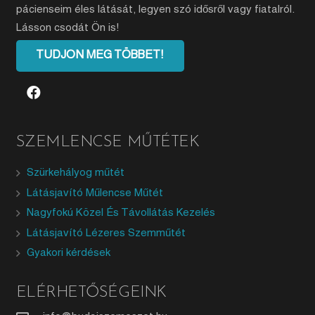
pácienseim éles látását, legyen szó idősről vagy fiatalról.
Lásson csodát Ön is!
TUDJON MEG TÖBBET!
SZEMLENCSE MŰTÉTEK
Szürkehályog műtét
Látásjavító Műlencse Műtét
Nagyfokú Közel És Távollátás Kezelés
Látásjavító Lézeres Szemműtét
Gyakori kérdések
ELÉRHETŐSÉGEINK