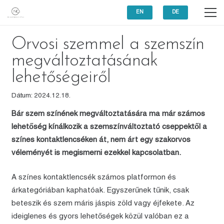
EN
DE
Orvosi szemmel a szemszín
megváltoztatásának
lehetőségeiről
Dátum:
2024.12.18.
Bár szem színének megváltoztatására ma már számos
lehetőség kínálkozik a szemszínváltoztató cseppektől a
színes kontaktlencséken át, nem árt egy szakorvos
véleményét is megismerni ezekkel kapcsolatban.
A színes kontaktlencsék számos platformon és
árkategóriában kaphatóak. Egyszerűnek tűnik, csak
beteszik és szem máris jáspis zöld vagy éjfekete. Az
ideiglenes és gyors lehetőségek közül valóban ez a