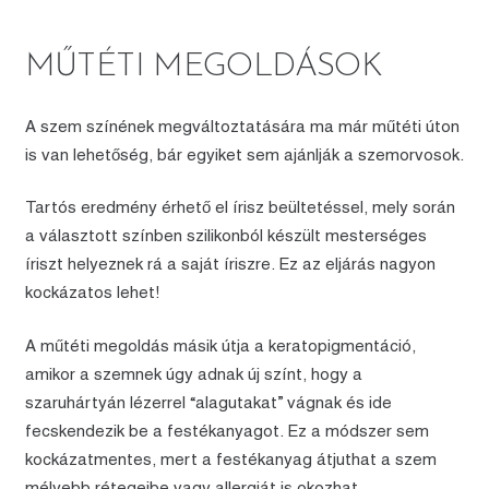
MŰTÉTI MEGOLDÁSOK
A szem színének megváltoztatására ma már műtéti úton
is van lehetőség, bár egyiket sem ajánlják a szemorvosok.
Tartós eredmény érhető el írisz beültetéssel, mely során
a választott színben szilikonból készült mesterséges
íriszt helyeznek rá a saját íriszre. Ez az eljárás nagyon
kockázatos lehet!
A műtéti megoldás másik útja a keratopigmentáció,
amikor a szemnek úgy adnak új színt, hogy a
szaruhártyán lézerrel “alagutakat” vágnak és ide
fecskendezik be a festékanyagot. Ez a módszer sem
kockázatmentes, mert a festékanyag átjuthat a szem
mélyebb rétegeibe vagy allergiát is okozhat.