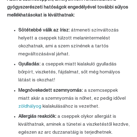
gyógyszerészeti hatóságok engedélyével további súlyos
mellékhatásokat is kiválthatnak:
Sötétebbé válik az írisz:
átmeneti színváltozás
helyett a cseppek túlzott melanintermelést
okozhatnak, ami a szem színének a tartós
megváltozásával járhat.
Gyulladás:
a cseppek miatt kialakuló gyulladás
bőrpírt, viszketés, fájdalmat, sőt még homályos
látást is okozhat!
Megnövekedett szemnyomás:
a szemcseppek
miatt akár a szemnyomás is nőhet, ez pedig idővel
zöldhályog
kialakulásához is vezethet.
Allergiás reakciók:
a cseppek olykor allergiát is
kiválthatnak, aminek a tünetei a viszketéstől kezdve,
egészen az arc duzzanatáig is terjedhetnek.