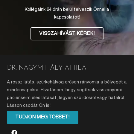
Kollégáink 24 órán belül felveszik Önnel a
kapcsolatot!
VISSZAHÍVÁST KÉREK!
DR. NAGYMIHÁLY ATTILA
A rossz látás, szürkehályog erősen rányomja a bélyegét a
mindennapokra. Hivatásom, hogy segítsek visszanyerni
pácienseim éles látását, legyen szó idősről vagy fiatalról.
Lásson csodát Ön is!
TUDJON MEG TÖBBET!