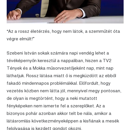
“Az a rossz életérzés, hogy nem látok, a szemműtét óta
végre elmúlt!”
Szebeni István sokak számára napi vendég lehet a
tévéképernyőn keresztül a nappaliban, hiszen a TV2
Tények és a Mokka műsorvezetőjeként nap, mint nap
láthatjuk. Rossz látása miatt ő is megküzdött az ebből
fakadó mindennapos problémákkal. Előfordult, hogy
vezetés közben nem látta jól, mennyivel megy pontosan,
de olyan is megtörtént, hogy a neki mutatott
fényképeken nem ismerte fel a szereplőket. Az a
bizonyos pohár azonban akkor telt be nála, amikor a
látásromlás következményeképpen a kisfiának a mesék
felolvasása is kezdett gondot okozni.