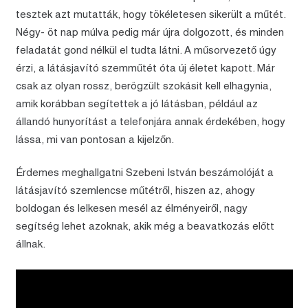
tesztek azt mutatták, hogy tökéletesen sikerült a műtét.
Négy- öt nap múlva pedig már újra dolgozott, és minden
feladatát gond nélkül el tudta látni. A műsorvezető úgy
érzi, a látásjavító szemműtét óta új életet kapott. Már
csak az olyan rossz, berögzült szokásit kell elhagynia,
amik korábban segítettek a jó látásban, például az
állandó hunyorítást a telefonjára annak érdekében, hogy
lássa, mi van pontosan a kijelzőn.
Érdemes meghallgatni Szebeni István beszámolóját a
látásjavító szemlencse műtétről, hiszen az, ahogy
boldogan és lelkesen mesél az élményeiről, nagy
segítség lehet azoknak, akik még a beavatkozás előtt
állnak.