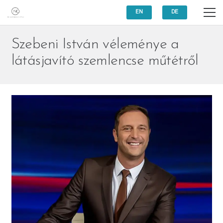
EN
DE
Szebeni István véleménye a
látásjavító szemlencse műtétről