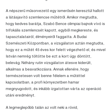
A népszerű műsorvezető egy ismerősén keresztül hallott
a látásjavító szemlencse műtétről. Amikor megtudta,
hogy kedves barátja, Szabó Bence olimpiai bajnok vívó is
trifokális szemlencsét kapott, egyből megkereste, és
tapasztalatairól, élményeiről faggatta. A Budai
Szemészeti Központban, a vizsgálaton aztán megtudta,
hogy ez a műtét 45 éves kor felett végezhető el, és mivel
István nemrég töltötte be ezt a kort úgy döntött,
belevág. Néhány rutin vizsgálaton átesve kiderült,
alkalmas a beavatkozásra. Annak ellenére, hogy
természetesen volt benne félelem a műtéttel
kapcsolatban, a profi környezetben hamar
megnyugodott, és inkább izgatottan várta az operáció
utáni eredményt.
A legmeglepőbb talán az volt neki a rövid,