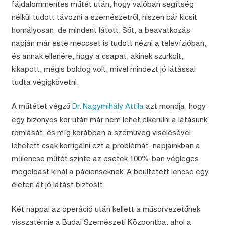
fájdalommentes műtét után, hogy valóban segítség
nélkül tudott távozni a szemészetről, hiszen bár kicsit
homályosan, de mindent látott. Sőt, a beavatkozás
napján már este meccset is tudott nézni a televízióban,
és annak ellenére, hogy a csapat, akinek szurkolt,
kikapott, mégis boldog volt, mivel mindezt jó látással
tudta végigkövetni.
A műtétet végző
Dr. Nagymihály Attila
azt mondja, hogy
egy bizonyos kor után már nem lehet elkerülni a látásunk
romlását, és míg korábban a szemüveg viselésével
lehetett csak korrigálni ezt a problémát, napjainkban a
műlencse műtét szinte az esetek 100%-ban végleges
megoldást kínál a pácienseknek. A beültetett lencse egy
életen át jó látást biztosít.
Két nappal az operáció után kellett a műsorvezetőnek
visszatérnie a Budai Szemészeti Központba, ahol a