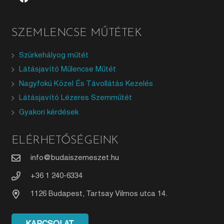
SZEMLENCSE MŰTÉTEK
Szürkehályog műtét
Látásjavító Műlencse Műtét
Nagyfokú Közel És Távollátás Kezelés
Látásjavító Lézeres Szemműtét
Gyakori kérdések
ELÉRHETŐSÉGEINK
info@budaiszemeszet.hu
+36 1 240-6334
1126 Budapest, Tartsay Vilmos utca 14.