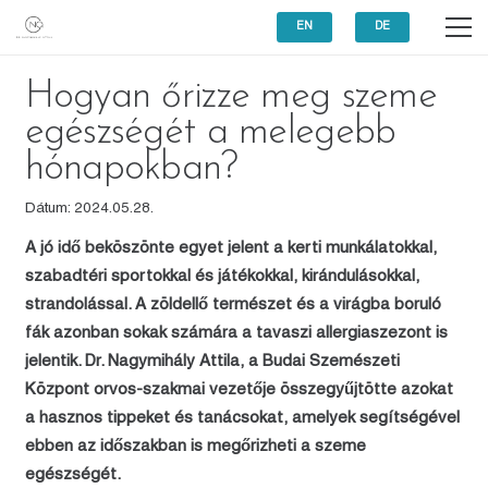
EN
DE
Hogyan őrizze meg szeme
egészségét a melegebb
hónapokban?
Dátum:
2024.05.28.
A jó idő beköszönte egyet jelent a kerti munkálatokkal,
szabadtéri sportokkal és játékokkal, kirándulásokkal,
strandolással. A zöldellő természet és a virágba boruló
fák azonban sokak számára a tavaszi allergiaszezont is
jelentik. Dr. Nagymihály Attila, a Budai Szemészeti
Központ orvos-szakmai vezetője összegyűjtötte azokat
a hasznos tippeket és tanácsokat, amelyek segítségével
ebben az időszakban is megőrizheti a szeme
egészségét.