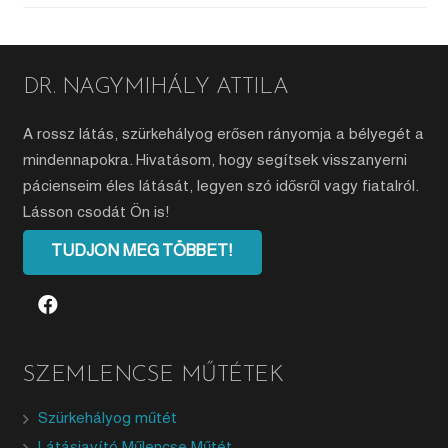
DR. NAGYMIHÁLY ATTILA
A rossz látás, szürkehályog erősen rányomja a bélyegét a
mindennapokra. Hivatásom, hogy segítsek visszanyerni
pácienseim éles látását, legyen szó idősről vagy fiatalról.
Lásson csodát Ön is!
TUDJON MEG TÖBBET!
SZEMLENCSE MŰTÉTEK
Szürkehályog műtét
Látásjavító Műlencse Műtét