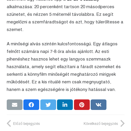
alkalmazása: 20 percenként tartson 20 másodperces
szünetet, és nézzen 5 méternél távolabbra. Ez segít
megelőzni a szemfáradtságot és azt, hogy túlerőltesse a
szemet.
A minőségi alvás szintén kulcsfontosságú. Egy átlagos
felnőtt számára napi 7-8 óra alvás ajánlott. Az esti
pihenéshez hasznos lehet egy langyos szemmaszk
használata, amely segít ellazítani a fáradt szemeket és
serkenti a könnyfilm minőségét meghatározó mirigyek
működését. Ez a kis rituálé nem csak megnyugtató,
hanem a szem egészségére is jótékony hatással van.
Előző bejegyzés
Következő bejegyzés