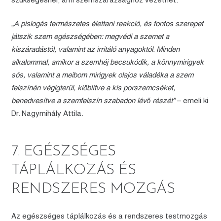
szükségesnél, ami szemszárazsághoz vezethet.
„A pislogás természetes élettani reakció, és fontos szerepet
játszik szem egészségében: megvédi a szemet a
kiszáradástól, valamint az irritáló anyagoktól. Minden
alkalommal, amikor a szemhéj becsukódik, a könnymirigyek
sós, valamint a meibom mirigyek olajos váladéka a szem
felszínén végigterül, kiöblítve a kis porszemcséket,
benedvesítve a szemfelszín szabadon lévő részét”
– emeli ki
Dr. Nagymihály Attila.
7. EGÉSZSÉGES
TÁPLÁLKOZÁS ÉS
RENDSZERES MOZGÁS
Az egészséges táplálkozás és a rendszeres testmozgás