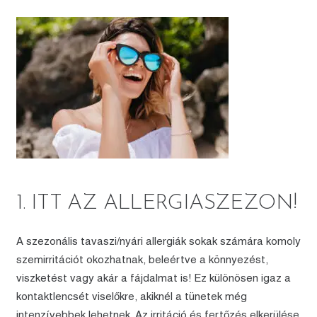
1. ITT AZ ALLERGIASZEZON!
A szezonális tavaszi/nyári allergiák sokak számára komoly
szemirritációt okozhatnak, beleértve a könnyezést,
viszketést vagy akár a fájdalmat is! Ez különösen igaz a
kontaktlencsét viselőkre, akiknél a tünetek még
intenzívebbek lehetnek. Az irritáció és fertőzés elkerülése