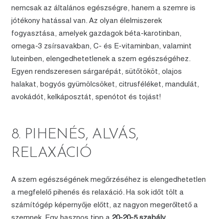
nemcsak az általános egészségre, hanem a szemre is
jótékony hatással van. Az olyan élelmiszerek
fogyasztása, amelyek gazdagok béta-karotinban,
omega-3 zsírsavakban, C- és E-vitaminban, valamint
luteinben, elengedhetetlenek a szem egészségéhez.
Egyen rendszeresen sárgarépát, sütőtököt, olajos
halakat, bogyós gyümölcsöket, citrusféléket, mandulát,
avokádót, kelkáposztát, spenótot és tojást!
8. PIHENÉS, ALVÁS,
RELAXÁCIÓ
A szem egészségének megőrzéséhez is elengedhetetlen
a megfelelő pihenés és relaxáció. Ha sok időt tölt a
számítógép képernyője előtt, az nagyon megerőltető a
szemnek. Egy hasznos tipp a
20-20-5 szabály