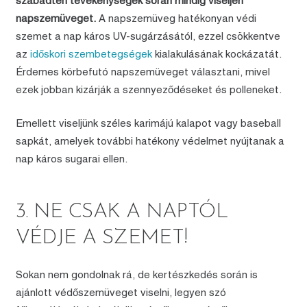
szabadtéri tevékenységek során mindig viseljen
napszemüveget.
A napszemüveg hatékonyan védi
szemet a nap káros UV-sugárzásától, ezzel csökkentve
az
időskori szembetegségek
kialakulásának kockázatát.
Érdemes körbefutó napszemüveget választani, mivel
ezek jobban kizárják a szennyeződéseket és polleneket.
Emellett viseljünk széles karimájú kalapot vagy baseball
sapkát, amelyek további hatékony védelmet nyújtanak a
nap káros sugarai ellen.
3. NE CSAK A NAPTÓL
VÉDJE A SZEMET!
Sokan nem gondolnak rá, de kertészkedés során is
ajánlott védőszemüveget viselni, legyen szó