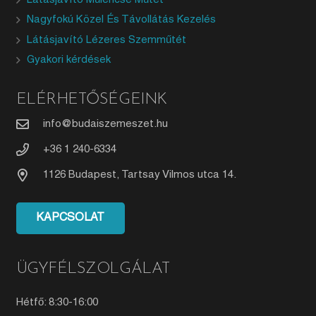
Nagyfokú Közel És Távollátás Kezelés
Látásjavító Lézeres Szemműtét
Gyakori kérdések
ELÉRHETŐSÉGEINK
info@budaiszemeszet.hu
+36 1 240-6334
1126 Budapest, Tartsay Vilmos utca 14.
KAPCSOLAT
ÜGYFÉLSZOLGÁLAT
Hétfő: 8:30-16:00