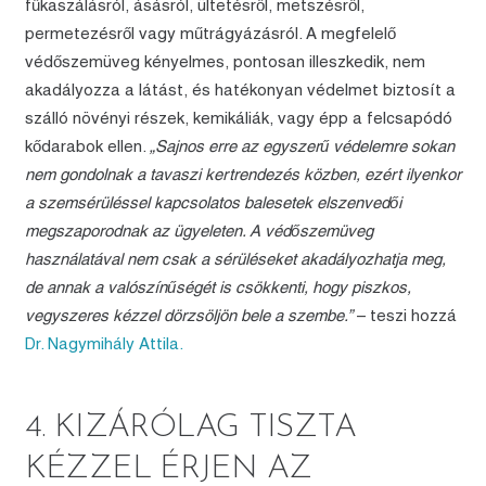
fűkaszálásról, ásásról, ültetésről, metszésről,
permetezésről vagy műtrágyázásról. A megfelelő
védőszemüveg kényelmes, pontosan illeszkedik, nem
akadályozza a látást, és hatékonyan védelmet biztosít a
szálló növényi részek, kemikáliák, vagy épp a felcsapódó
kődarabok ellen.
„Sajnos erre az egyszerű védelemre sokan
nem gondolnak a tavaszi kertrendezés közben, ezért ilyenkor
a szemsérüléssel kapcsolatos balesetek elszenvedői
megszaporodnak az ügyeleten. A védőszemüveg
használatával nem csak a sérüléseket akadályozhatja meg,
de annak a valószínűségét is csökkenti, hogy piszkos,
vegyszeres kézzel dörzsöljön bele a szembe.”
– teszi hozzá
Dr. Nagymihály Attila.
4. KIZÁRÓLAG TISZTA
KÉZZEL ÉRJEN AZ