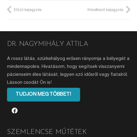
Előző bejegyzés
Következő bejegyzés
DR. NAGYMIHÁLY ATTILA
A rossz látás, szürkehályog erősen rányomja a bélyegét a
mindennapokra. Hivatásom, hogy segítsek visszanyerni
pácienseim éles látását, legyen szó idősről vagy fiatalról.
Lásson csodát Ön is!
TUDJON MEG TÖBBET!
SZEMLENCSE MŰTÉTEK