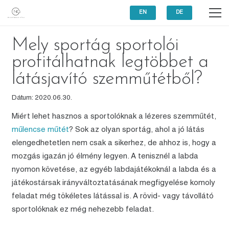
EN
DE
Mely sportág sportolói
profitálhatnak legtöbbet a
látásjavító szemműtétből?
Dátum:
2020.06.30.
Miért lehet hasznos a sportolóknak a lézeres szemműtét,
műlencse műtét
? Sok az olyan sportág, ahol a jó látás
elengedhetetlen nem csak a sikerhez, de ahhoz is, hogy a
mozgás igazán jó élmény legyen. A tenisznél a labda
nyomon követése, az egyéb labdajátékoknál a labda és a
játékostársak irányváltoztatásának megfigyelése komoly
feladat még tökéletes látással is. A rövid- vagy távollátó
sportolóknak ez még nehezebb feladat.