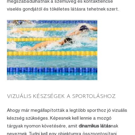
megszabadulhatnak a szemüveg és kontaktlencse
viselés gondjától és tökéletes látásra tehetnek szert.
VIZUÁLIS KÉSZSÉGEK A SPORTOLÁSHOZ
Ahogy már megállapították a legtöbb sporthoz jó vizuális
készség szükséges. Képesnek kell lennie a mozgó
tárgyak nyomon követésére, amit
dinamikus látás
nak
neveznek. Tudni kell egy objektumra összpontosítani