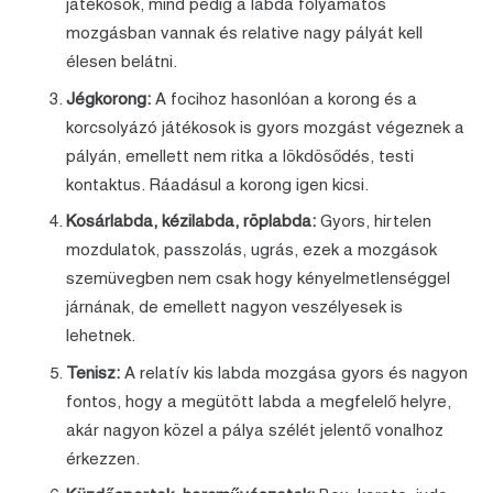
játékosok, mind pedig a labda folyamatos
mozgásban vannak és relative nagy pályát kell
élesen belátni.
Jégkorong:
A focihoz hasonlóan a korong és a
korcsolyázó játékosok is gyors mozgást végeznek a
pályán, emellett nem ritka a lökdösődés, testi
kontaktus. Ráadásul a korong igen kicsi.
Kosárlabda, kézilabda, röplabda:
Gyors, hirtelen
mozdulatok, passzolás, ugrás, ezek a mozgások
szemüvegben nem csak hogy kényelmetlenséggel
járnának, de emellett nagyon veszélyesek is
lehetnek.
Tenisz:
A relatív kis labda mozgása gyors és nagyon
fontos, hogy a megütött labda a megfelelő helyre,
akár nagyon közel a pálya szélét jelentő vonalhoz
érkezzen.