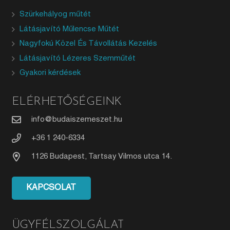
Szürkehályog műtét
Látásjavító Műlencse Műtét
Nagyfokú Közel És Távollátás Kezelés
Látásjavító Lézeres Szemműtét
Gyakori kérdések
ELÉRHETŐSÉGEINK
info@budaiszemeszet.hu
+36 1 240-6334
1126 Budapest, Tartsay Vilmos utca 14.
KAPCSOLAT
ÜGYFÉLSZOLGÁLAT