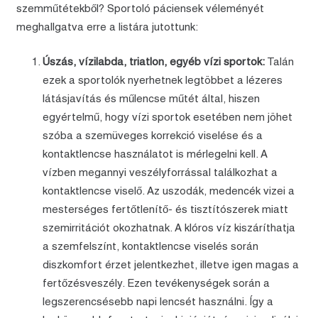
szemműtétekből? Sportoló páciensek véleményét
meghallgatva erre a listára jutottunk:
Úszás, vízilabda, triatlon, egyéb vízi sportok:
Talán
ezek a sportolók nyerhetnek legtöbbet a lézeres
látásjavítás és műlencse műtét által, hiszen
egyértelmű, hogy vízi sportok esetében nem jöhet
szóba a szemüveges korrekció viselése és a
kontaktlencse használatot is mérlegelni kell. A
vízben megannyi veszélyforrással találkozhat a
kontaktlencse viselő. Az uszodák, medencék vizei a
mesterséges fertőtlenítő- és tisztítószerek miatt
szemirritációt okozhatnak. A klóros víz kiszáríthatja
a szemfelszínt, kontaktlencse viselés során
diszkomfort érzet jelentkezhet, illetve igen magas a
fertőzésveszély. Ezen tevékenységek során a
legszerencsésebb napi lencsét használni. Így a