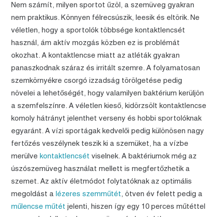
Nem számít, milyen sportot űzöl, a szemüveg gyakran
nem praktikus. Könnyen félrecsúszik, leesik és eltörik. Ne
véletlen, hogy a sportolók többsége kontaktlencsét
használ, ám aktív mozgás közben ez is problémát
okozhat. A kontaktlencse miatt az atléták gyakran
panaszkodnak száraz és irritált szemre. A folyamatosan
szemkörnyékre csorgó izzadság törölgetése pedig
növelei a lehetőségét, hogy valamilyen baktérium kerüljön
a szemfelszínre. A véletlen kieső, kidörzsölt kontaktlencse
komoly hátrányt jelenthet verseny és hobbi sportolóknak
egyaránt. A vízi sportágak kedvelői pedig különösen nagy
fertőzés veszélynek teszik ki a szemüket, ha a vízbe
merülve
kontaktlencsét
viselnek. A baktériumok még az
úszószemüveg használat mellett is megfertőzhetik a
szemet. Az aktív életmódot folytatóknak az optimális
megoldást a
lézeres szemműtét
, ötven év felett pedig a
műlencse műtét
jelenti, hiszen így egy 10 perces műtéttel