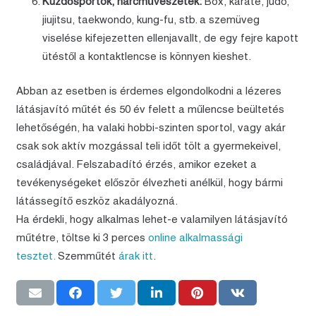
Küzdősportok, harcművészetek:
Box, karate, judo,
jiujitsu, taekwondo, kung-fu, stb. a szemüveg
viselése kifejezetten ellenjavallt, de egy fejre kapott
ütéstől a kontaktlencse is könnyen kieshet.
Abban az esetben is érdemes elgondolkodni a lézeres
látásjavító műtét és 50 év felett a műlencse beültetés
lehetőségén, ha valaki hobbi-szinten sportol, vagy akár
csak sok aktív mozgással teli időt tölt a gyermekeivel,
családjával. Felszabadító érzés, amikor ezeket a
tevékenységeket először élvezheti anélkül, hogy bármi
látássegítő eszköz akadályozná.
Ha érdekli, hogy alkalmas lehet-e valamilyen látásjavító
műtétre, töltse ki 3 perces
online alkalmassági
tesztet.
Szemműtét
árak itt
.