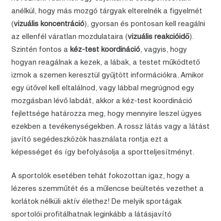
anélkül, hogy más mozgó tárgyak elterelnék a figyelmét
(
vizuális koncentráció
), gyorsan és pontosan kell reagálni
az ellenfél váratlan mozdulataira (
vizuális reakcióidő
).
Szintén fontos a
kéz-test koordináció
, vagyis, hogy
hogyan reagálnak a kezek, a lábak, a testet működtető
izmok a szemen keresztül gyűjtött információkra. Amikor
egy ütővel kell eltalálnod, vagy lábbal megrúgnod egy
mozgásban lévő labdát, akkor a kéz-test koordináció
fejlettsége határozza meg, hogy mennyire leszel ügyes
ezekben a tevékenységekben. A rossz látás vagy a látást
javító segédeszközök használata rontja ezt a
képességet és így befolyásolja a sportteljesítményt.
A sportolók esetében tehát fokozottan igaz, hogy a
lézeres szemműtét és a műlencse beültetés vezethet a
korlátok nélküli aktív élethez! De melyik sportágak
sportolói profitálhatnak leginkább a látásjavító