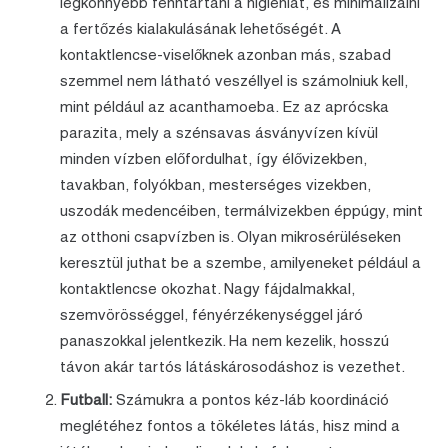
legkönnyebb fenntartani a higiéniát, és minimalizálni
a fertőzés kialakulásának lehetőségét. A
kontaktlencse-viselőknek azonban más, szabad
szemmel nem látható veszéllyel is számolniuk kell,
mint például az acanthamoeba. Ez az aprócska
parazita, mely a szénsavas ásványvízen kívül
minden vízben előfordulhat, így élővizekben,
tavakban, folyókban, mesterséges vizekben,
uszodák medencéiben, termálvizekben éppúgy, mint
az otthoni csapvízben is. Olyan mikrosérüléseken
keresztül juthat be a szembe, amilyeneket például a
kontaktlencse okozhat. Nagy fájdalmakkal,
szemvörösséggel, fényérzékenységgel járó
panaszokkal jelentkezik. Ha nem kezelik, hosszú
távon akár tartós látáskárosodáshoz is vezethet.
Futball:
Számukra a pontos kéz-láb koordináció
meglétéhez fontos a tökéletes látás, hisz mind a